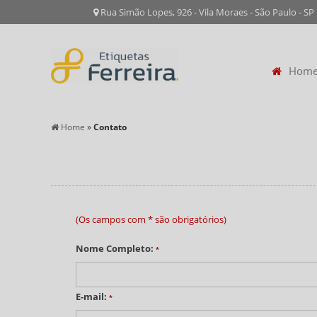
Rua Simão Lopes, 926 - Vila Moraes - São Paulo - SP
Hom
Home
»
Contato
(Os campos com * são obrigatórios)
Nome Completo:
*
E-mail:
*