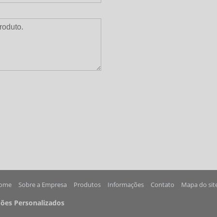
ome
Sobre a Empresa
Produtos
Informações
Contato
Mapa do sit
dões Personalizados