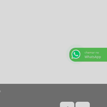
chamar no
WhatsApp
e