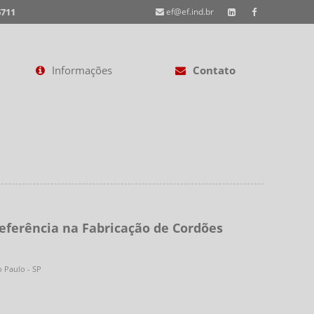
6711
ef@ef.ind.br
Informações
Contato
Referência na Fabricação de Cordões
o Paulo - SP