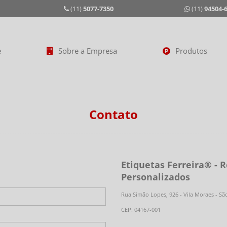
(11)
5077-7350
(11)
94504-
e
Sobre a Empresa
Produtos
Contato
Etiquetas Ferreira® - 
Personalizados
Rua Simão Lopes, 926 - Vila Moraes - Sã
CEP: 04167-001