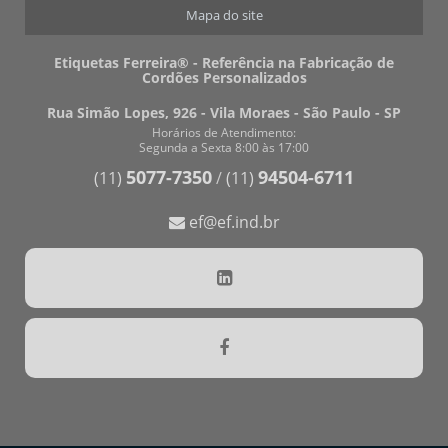
Mapa do site
TIRANTE PARA CELULAR
FÁBRICA DE TIRANTE DE CELULAR EM SP
Etiquetas Ferreira® - Referência na Fabricação de
Cordões Personalizados
Rua Simão Lopes, 926 - Vila Moraes - São Paulo - SP
Horários de Atendimento:
Segunda a Sexta 8:00 às 17:00
5077-7350
94504-6711
(11)
/
(11)
ef@ef.ind.br