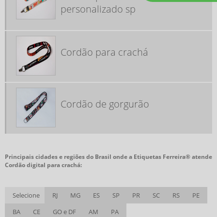
personalizado sp
CORDÕES PARA CRACHÁ SP
EMPRESA DE CORDÕES PARA CRACHÁ
FÁBRICA DE PORTA CRACHÁ RETRÁTIL
Cordão para crachá
FÁBRICA DE TAG DE MALA
FABRICA FITA DE GORGURÃO
FABRICANTE DE CORDÃO PARA CRACHÁ
Cordão de gorgurão
FITA CRACHÁ PERSONALIZADA
FITA PARA CRACHÁ
FITA SENHOR DO BONFIM COMPRAR
FITAS DA CONSCIÊNCIA
Principais cidades e regiões do Brasil onde a Etiquetas Ferreira® atende
Cordão digital para crachá:
FITAS DA CONSCIÊNCIA COMPRAR
FITAS EM CETIM PERSONALIZADAS
Selecione
RJ
MG
ES
SP
PR
SC
RS
PE
FITAS GORGURÃO PERSONALIZADAS
BA
CE
GO e DF
AM
PA
FITAS PERSONALIZADAS PARA MEDALHAS