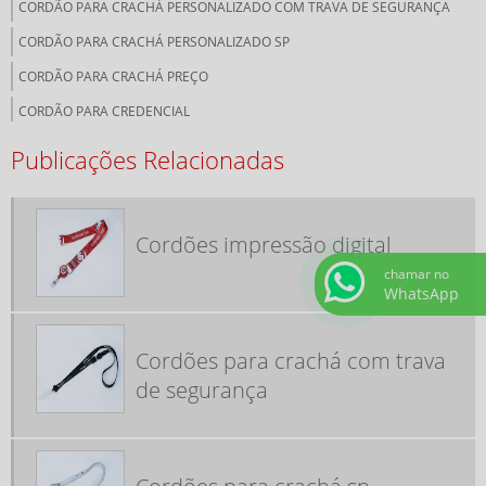
CORDÃO PARA CRACHÁ PERSONALIZADO COM TRAVA DE SEGURANÇA
CORDÃO PARA CRACHÁ PERSONALIZADO SP
CORDÃO PARA CRACHÁ PREÇO
CORDÃO PARA CREDENCIAL
CORDÃO PERSONALIZADO PARA CREDENCIAL
Publicações Relacionadas
CORDÃO PERSONALIZADO SILK
CORDÕES IMPRESSÃO DIGITAL
Cordões impressão digital
CORDÕES PARA CRACHÁ COM TRAVA DE SEGURANÇA
chamar no
CORDÕES PARA CRACHÁ SP
WhatsApp
EMPRESA DE CORDÕES PARA CRACHÁ
FÁBRICA DE PORTA CRACHÁ RETRÁTIL
Cordões para crachá com trava
de segurança
FÁBRICA DE TAG DE MALA
FABRICA FITA DE GORGURÃO
FABRICANTE DE CORDÃO PARA CRACHÁ