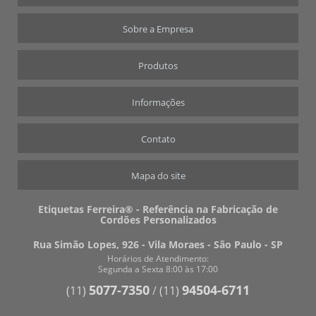
TAG DE MALA PERSONALIZADO
TAG PARA IDENTIFICAÇÃO DE MALA
Sobre a Empresa
TIRANTE DIGITAL PARA CANECA
Produtos
TIRANTE PARA CANECA PERSONALIZADO
TIRANTE PARA CANECA PREÇO
Informações
COPO PERSONALIZADO COM TIRANTE
Contato
CORDÃO SALVA CELULAR
CREDENCIAIS PERSONALIZADAS
Mapa do site
TIRANTE PARA CELULAR
FÁBRICA DE TIRANTE DE CELULAR EM SP
Etiquetas Ferreira® - Referência na Fabricação de
Cordões Personalizados
Rua Simão Lopes, 926 - Vila Moraes - São Paulo - SP
Horários de Atendimento:
Segunda a Sexta 8:00 às 17:00
5077-7350
94504-6711
(11)
/
(11)