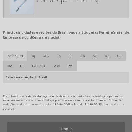
Cordões para crachá sp
FITA CRACHÁ PERSONALIZADA
FITA PARA CRACHÁ
FITA SENHOR DO BONFIM COMPRAR
FITAS DA CONSCIÊNCIA
Principais cidades e regiões do Brasil onde a Etiquetas Ferreira® atende
Empresa de cordões para crachá:
FITAS DA CONSCIÊNCIA COMPRAR
FITAS EM CETIM PERSONALIZADAS
Selecione
RJ
MG
ES
SP
PR
SC
RS
PE
FITAS GORGURÃO PERSONALIZADAS
BA
CE
GO e DF
AM
PA
FITAS PERSONALIZADAS PARA MEDALHAS
FITAS TIPO SENHOR DO BONFIM
Selecione a região do Brasil
FITINHAS DO SENHOR DO BONFIM PERSONALIZADAS
FITINHAS NOSSO SENHOR DO BONFIM PERSONALIZADAS
O conteúdo do texto desta página é de direito reservado. Sua reprodução, parcial ou
total, mesmo citando nossos links, é proibida sem a autorização do autor. Crime de
violação de direito autoral – artigo 184 do Código Penal –
Lei 9610/98 - Lei de direitos
LAÇOS DA CONSCIÊNCIA
autorais
.
PORTA CRACHÁ RETRÁTIL
PORTA CRACHÁ RETRÁTIL ONDE COMPRAR
Home