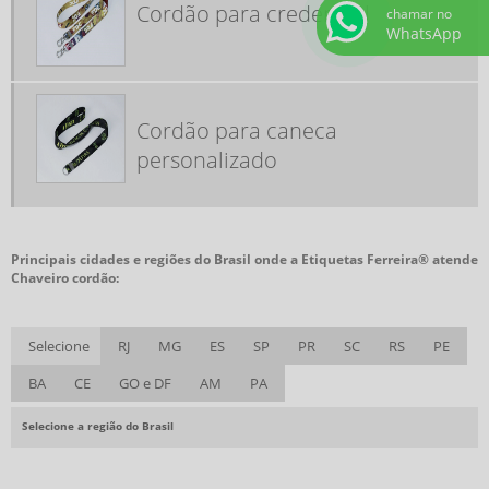
Cordão para credencial
chamar no
FÁBRICA DE TAG DE MALA
WhatsApp
FABRICA FITA DE GORGURÃO
FABRICANTE DE CORDÃO PARA CRACHÁ
Cordão para caneca
FITA CRACHÁ PERSONALIZADA
personalizado
FITA PARA CRACHÁ
FITA SENHOR DO BONFIM COMPRAR
FITAS DA CONSCIÊNCIA
Principais cidades e regiões do Brasil onde a Etiquetas Ferreira® atende
FITAS DA CONSCIÊNCIA COMPRAR
Chaveiro cordão:
FITAS EM CETIM PERSONALIZADAS
Selecione
RJ
MG
ES
SP
PR
SC
RS
PE
FITAS GORGURÃO PERSONALIZADAS
FITAS PERSONALIZADAS PARA MEDALHAS
BA
CE
GO e DF
AM
PA
FITAS TIPO SENHOR DO BONFIM
Selecione a região do Brasil
FITINHAS DO SENHOR DO BONFIM PERSONALIZADAS
FITINHAS NOSSO SENHOR DO BONFIM PERSONALIZADAS