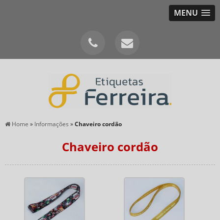
MENU
Home
»
Informações
»
Chaveiro cordão
Chaveiro cordão