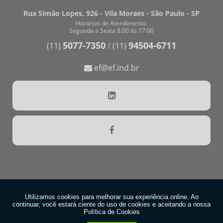
Rua Simão Lopes, 926 - Vila Moraes - São Paulo - SP
Horários de Atendimento:
Segunda a Sexta 8:00 às 17:00
5077-7350
94504-6711
(11)
/
(11)
ef@ef.ind.br
Copyright © Etiquetas Ferreira®. (Lei 9610 de 19/02/1998)
W3C
W3C