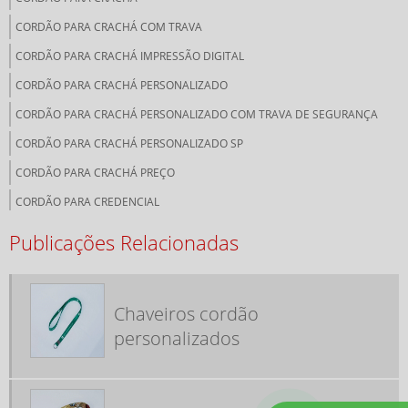
CORDÃO PARA CRACHÁ COM TRAVA
CORDÃO PARA CRACHÁ IMPRESSÃO DIGITAL
CORDÃO PARA CRACHÁ PERSONALIZADO
CORDÃO PARA CRACHÁ PERSONALIZADO COM TRAVA DE SEGURANÇA
CORDÃO PARA CRACHÁ PERSONALIZADO SP
CORDÃO PARA CRACHÁ PREÇO
CORDÃO PARA CREDENCIAL
CORDÃO PERSONALIZADO PARA CREDENCIAL
Publicações Relacionadas
CORDÃO PERSONALIZADO SILK
CORDÕES IMPRESSÃO DIGITAL
Chaveiros cordão
CORDÕES PARA CRACHÁ COM TRAVA DE SEGURANÇA
personalizados
CORDÕES PARA CRACHÁ SP
EMPRESA DE CORDÕES PARA CRACHÁ
FÁBRICA DE PORTA CRACHÁ RETRÁTIL